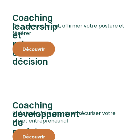
Coaching
leadership
Décider facilement, affirmer votre posture et
et
fédérer
prise
Découvrir
de
décision
Coaching
développement
Structurer, faire grandir et sécuriser votre
de
projet entrepreneurial
projet
Découvrir