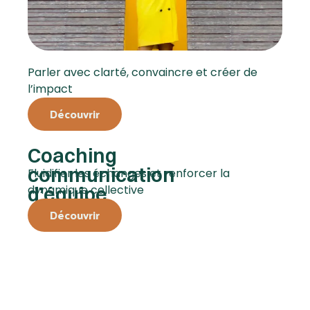
Parler avec clarté, convaincre et créer de
l’impact
Découvrir
Coaching
communication
Fluidifier les échanges et renforcer la
d’équipe
dynamique collective
Découvrir